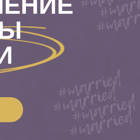
ЕНИЕ
БЫ
И